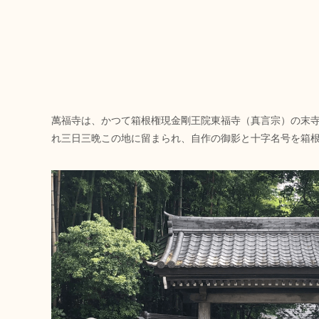
萬福寺は、かつて箱根権現金剛王院東福寺（真言宗）の末
れ三日三晩この地に留まられ、自作の御影と十字名号を箱