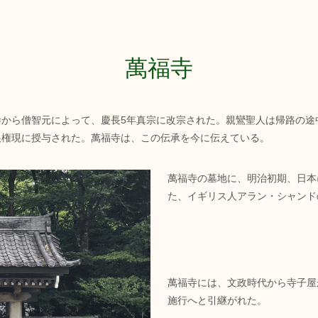
萬福寺
寺から僧智元によって、慶長5年真宗に改宗された。親鸞聖人は帰路の途
根権現に授与された。萬福寺は、この伝承を今に伝えている。
萬福寺の墓地に、明治初期、日本
た、イギリス人アラン・シャンド
萬福寺には、文政時代から寺子屋
施行へと引継がれた。