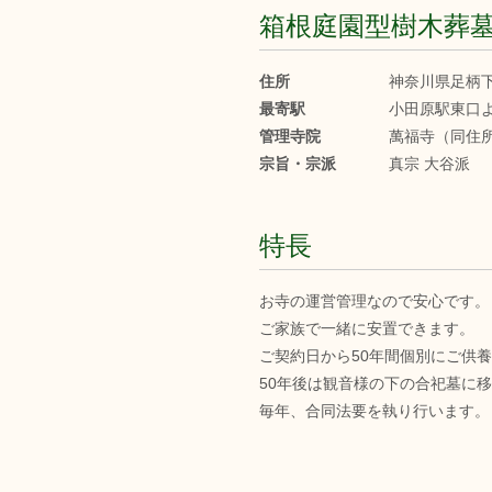
箱根庭園型樹木葬
住所
神奈川県足柄下
最寄駅
小田原駅東口よ
管理寺院
萬福寺（同住
宗旨・宗派
真宗 大谷派
特長
お寺の運営管理なので安心です。
ご家族で一緒に安置できます。
ご契約日から50年間個別にご供
50年後は観音様の下の合祀墓に
毎年、合同法要を執り行います。