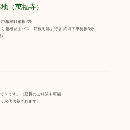
墓地（萬福寺）
郡箱根町箱根228
り箱根登山バス「箱根町港」行き 終点下車徒歩3分
所）
養できます。（延長のご相談も可能）
移り永代供養されます。