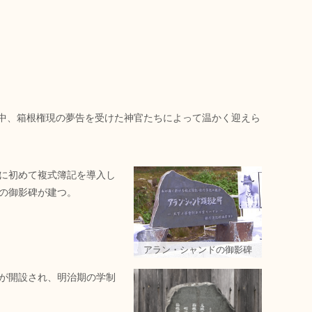
中、箱根権現の夢告を受けた神官たちによって温かく迎えら
に初めて複式簿記を導入し
の御影碑が建つ。
アラン・シャンドの御影碑
が開設され、明治期の学制